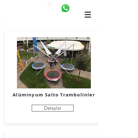
ANKALAND
bilgi@ankatrambolin.com
+90 549 650 50 00
Alüminyum
Salto Trambolinler
Detaylar