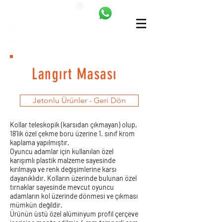
ANKALAND
bilgi@ankatrambolin.com
+90 549 650 50 00
Langırt Masası
Jetonlu Ürünler - Geri Dön
Kollar teleskopik (karsıdan çıkmayan) olup,
18’lik özel çekme boru üzerine 1. sınıf krom
kaplama yapılmıştır.
Oyuncu adamlar için kullanılan özel
karışımlı plastik malzeme sayesinde
kırılmaya ve renk değişimlerine karsı
dayanıklıdır. Kolların üzerinde bulunan özel
tırnaklar sayesinde mevcut oyuncu
adamların kol üzerinde dönmesi ve çıkması
mümkün değildir.
Ürünün üstü özel alüminyum profil çerçeve