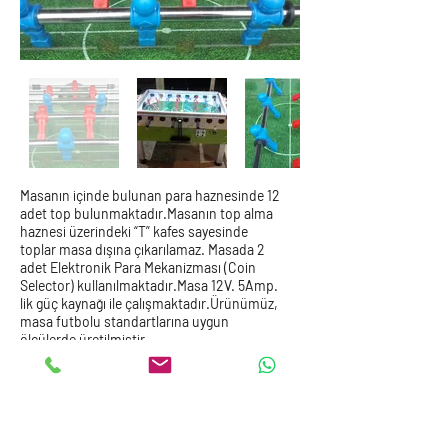
Masanın içinde bulunan para haznesinde 12
adet top bulunmaktadır.
Masanın top alma
haznesi üzerindeki “T” kafes sayesinde
toplar masa dışına çıkarılamaz. Masada 2
adet Elektronik Para Mekanizması (Coin
Selector) kullanılmaktadır.
Masa 12V. 5Amp.
lik güç kaynağı ile çalışmaktadır.
Ürünümüz,
masa futbolu standartlarına uygun
ölçülerde üretilmiştir.
Dıştan 140cm x 110cm, oyun alanı 110cm x
70cm’dir. Masanın yerden yüksekliği 90
cm’dir. Masanın ağırlığı 80 kg’dır.
Ürün üzerinde kullanılan metal aksamlar
krom kaplama ve eloksal kaplamalı