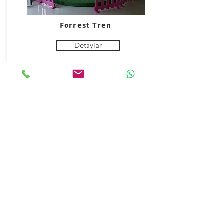
Forrest Tren
Detaylar
3d Araba Yarışı (pistonlu)
Detaylar