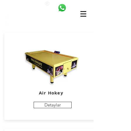
ANKALAND
bilgi@ankatrambolin.com
+90 549 650 50 00
Air Hokey
Detaylar