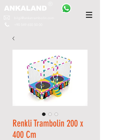
ANKALAND
bilgi@ankatrambolin.com
+90 549 650 50 00
Renkli Trambolin 200 x
400 Cm