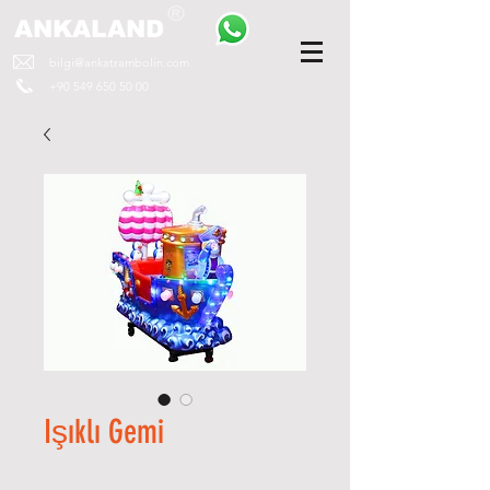
ANKALAND
bilgi@ankatrambolin.com
+90 549 650 50 00
Işıklı Gemi