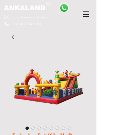
ANKALAND
bilgi@ankatrambolin.com
+90 549 650 50 00