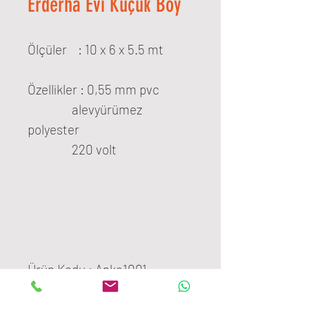
Erderha Evi Küçük Boy
Ölçüler : 10 x 6 x 5.5 mt
Özellikler : 0,55 mm pvc
alevyürümez
polyester
220 volt
Ürün Kodu : Anka1001