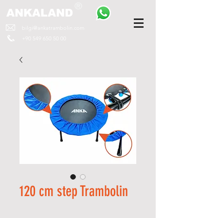
ANKALAND
bilgi@ankatrambolin.com
+90 549 650 50 00
120 cm step Trambolin