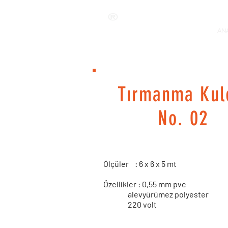
ANKALAND
ANA
Tırmanma Kul
No. 02
Ölçüler : 6 x 6 x 5 mt
Özellikler : 0,55 mm pvc
alevyürümez polyester
220 volt