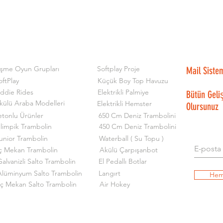
işme Oyun Grupları
Softplay Proje
Mail Siste
oftPlay
Küçük Boy Top Havuzu
iddie Rides
Elektrikli Palmiye
Bütün Geli
külü Araba Modelleri
Elektrikli Hemster
Olursunuz
etonlu Ürünler
650 Cm Deniz Trambolini
limpik Trambolin
450 Cm Deniz Trambolini
unior Trambolin
Waterball ( Su Topu )
ç Mekan Trambolin
Akülü Çarpışanbot
alvanizli Salto Trambolin
El Pedallı Botlar
Alüminyum Salto Trambolin
Langırt
Hem
İç Mekan Salto Trambolin
Air Hokey