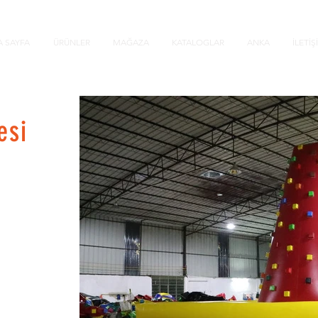
 SAYFA
ÜRÜNLER
MAĞAZA
KATALOGLAR
ANKA
İLETİŞ
esi