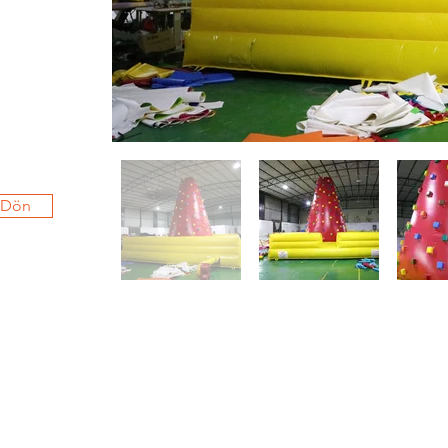
i Dön