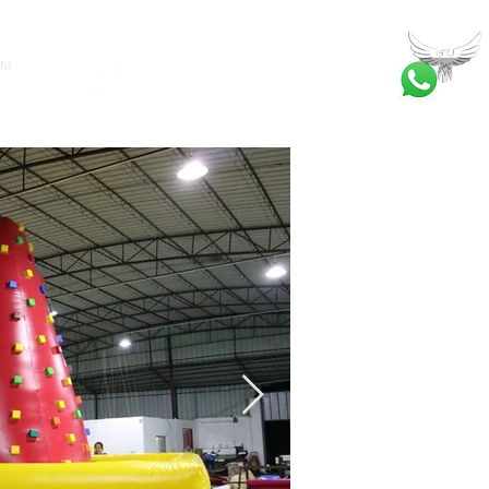
İM
bilgi@ankatrambolin.com
+90 549 650 50 00