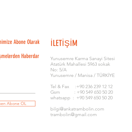
mimize Abone Olarak
İLETİŞİM
şmelerden Haberdar
​Yunusemre Karma Sanayi Sitesi
Atatürk Mahallesi 5963 sokak
No: 5/A
Yunusemre / Manisa / TÜRKİYE
Tel & Fax :+90 236 239 12 12
Gsm : +90 549 650 50 20
whatsapp : +90 549 650 50 20
en Abone OL
bilgi@ankatrambolin.com
trambolin@gmail.com