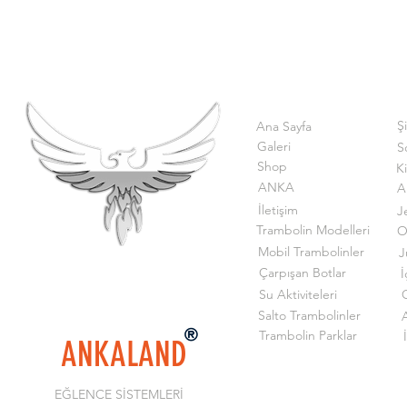
Ş
Ana Sayfa
Galeri
S
Shop
K
ANKA
A
İletişim
J
Trambolin Modelleri
O
Mobil Trambolinler
J
Çarpışan Botlar
İ
Su Aktiviteleri
G
Salto Trambolinler
Trambolin Parklar
ANKALAND
EĞLENCE SİSTEMLERİ