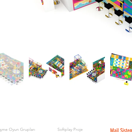
işme Oyun Grupları
Softplay Proje
Mail Siste