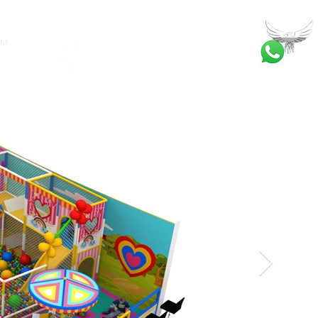
İM
bilgi@ankatrambolin.com
+90 549 650 50 00