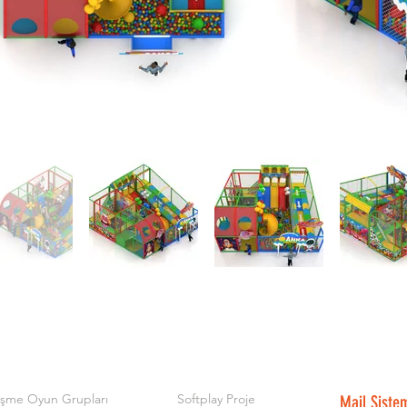
işme Oyun Grupları
Softplay Proje
Mail Siste