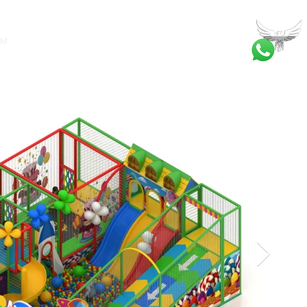
İM
bilgi@ankatrambolin.com
+90 549 650 50 00