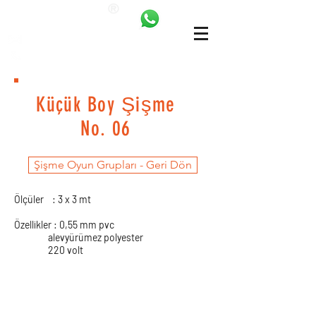
ANKALAND
bilgi@ankatrambolin.com
+90 549 650 50 00
Küçük Boy Şişme
No. 06
Şişme Oyun Grupları - Geri Dön
Ölçüler : 3 x 3 mt
Özellikler : 0,55 mm pvc
alevyürümez polyester
220 volt