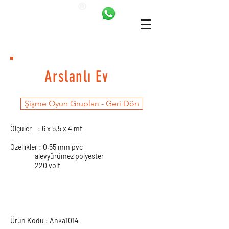
ANKALAND
bilgi@ankatrambolin.com
+90 549 650 50 00
Arslanlı Ev
Şişme Oyun Grupları - Geri Dön
Ölçüler : 6 x 5.5 x 4 mt
Özellikler : 0,55 mm pvc
alevyürümez polyester
220 volt
Ürün Kodu : Anka1014