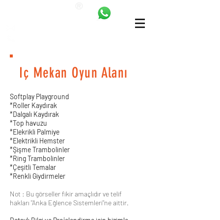
ANKALAND
bilgi@ankatrambolin.com
+90 549 650 50 00
Iç Mekan Oyun Alanı
Softplay Playground
*Roller Kaydırak
*Dalgalı Kaydırak
*Top havuzu
*Elekrikli Palmiye
*Elektrikli Hemster
*Şişme Trambolinler
*Ring Trambolinler
*Çeşitli Temalar
*Renkli Giydirmeler
Not : Bu görseller fikir amaçlıdır ve telif
hakları "Anka Eğlence Sistemleri"ne aittir.