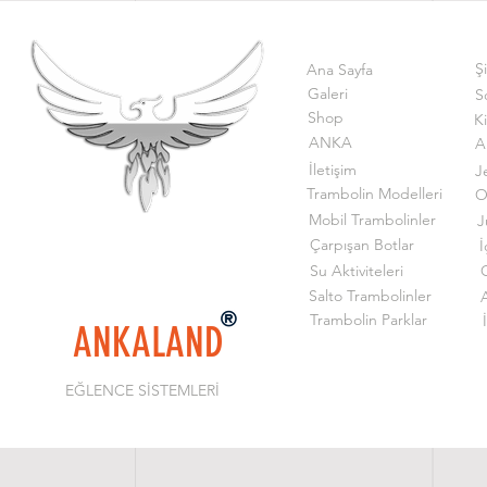
Ş
Ana Sayfa
Galeri
S
Shop
K
ANKA
A
İletişim
J
Trambolin Modelleri
O
Mobil Trambolinler
J
Çarpışan Botlar
İ
Su Aktiviteleri
G
Salto Trambolinler
Trambolin Parklar
ANKALAND
EĞLENCE SİSTEMLERİ