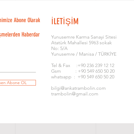
mimize Abone Olarak
İLETİŞİM
şmelerden Haberdar
​Yunusemre Karma Sanayi Sitesi
Atatürk Mahallesi 5963 sokak
No: 5/A
Yunusemre / Manisa / TÜRKİYE
Tel & Fax :+90 236 239 12 12
Gsm : +90 549 650 50 20
whatsapp : +90 549 650 50 20
en Abone OL
bilgi@ankatrambolin.com
trambolin@gmail.com