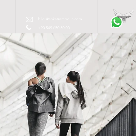
İM
bilgi@ankatrambolin.com
+90 549 650 50 00