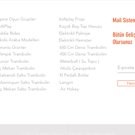
işme Oyun Grupları
Softplay Proje
Mail Siste
oftPlay
Küçük Boy Top Havuzu
iddie Rides
Elektrikli Palmiye
Bütün Geli
külü Araba Modelleri
Elektrikli Hemster
Olursunuz
etonlu Ürünler
650 Cm Deniz Trambolini
limpik Trambolin
450 Cm Deniz Trambolini
unior Trambolin
Waterball ( Su Topu )
ç Mekan Trambolin
Akülü Çarpışanbot
alvanizli Salto Trambolin
El Pedallı Botlar
Alüminyum Salto Trambolin
Langırt
Hem
İç Mekan Salto Trambolin
Air Hokey
© 2022 by Anka Eğlence Sistemleri. Her Hakkı saklıdır.