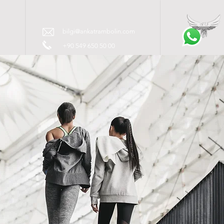
İM
bilgi@ankatrambolin.com
+90 549 650 50 00