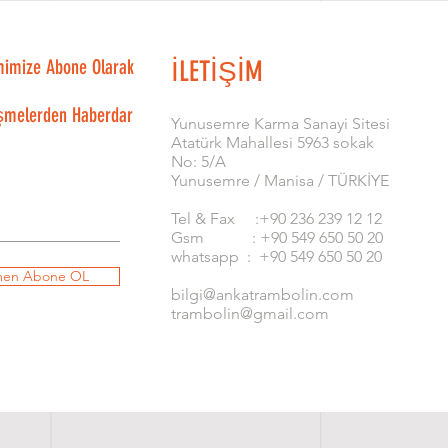
mimize Abone Olarak
İLETİŞİM
şmelerden Haberdar
​Yunusemre Karma Sanayi Sitesi
Atatürk Mahallesi 5963 sokak
No: 5/A
Yunusemre / Manisa / TÜRKİYE
Tel & Fax :+90 236 239 12 12
Gsm : +90 549 650 50 20
whatsapp : +90 549 650 50 20
en Abone OL
bilgi@ankatrambolin.com
trambolin@gmail.com