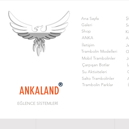
Ş
Ana Sayfa
Galeri
S
Shop
K
ANKA
A
İletişim
J
Trambolin Modelleri
O
Mobil Trambolinler
J
Çarpışan Botlar
İ
Su Aktiviteleri
G
Salto Trambolinler
Trambolin Parklar
ANKALAND
EĞLENCE SİSTEMLERİ