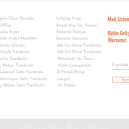
işme Oyun Grupları
Softplay Proje
Mail Siste
oftPlay
Küçük Boy Top Havuzu
iddie Rides
Elektrikli Palmiye
Bütün Geli
külü Araba Modelleri
Elektrikli Hemster
Olursunuz
etonlu Ürünler
650 Cm Deniz Trambolini
limpik Trambolin
450 Cm Deniz Trambolini
unior Trambolin
Waterball ( Su Topu )
ç Mekan Trambolin
Akülü Çarpışanbot
alvanizli Salto Trambolin
El Pedallı Botlar
Alüminyum Salto Trambolin
Langırt
Hem
İç Mekan Salto Trambolin
Air Hokey
© 2022 by Anka Eğlence Sistemleri. Her Hakkı saklıdır.