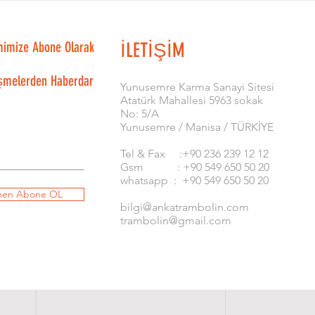
mimize Abone Olarak
İLETİŞİM
şmelerden Haberdar
​Yunusemre Karma Sanayi Sitesi
Atatürk Mahallesi 5963 sokak
No: 5/A
Yunusemre / Manisa / TÜRKİYE
Tel & Fax :+90 236 239 12 12
Gsm : +90 549 650 50 20
whatsapp : +90 549 650 50 20
en Abone OL
bilgi@ankatrambolin.com
trambolin@gmail.com