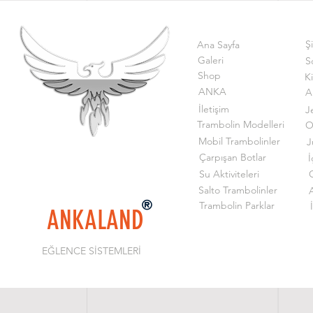
Ş
Ana Sayfa
Galeri
S
Shop
K
ANKA
A
İletişim
J
Trambolin Modelleri
O
Mobil Trambolinler
J
Çarpışan Botlar
İ
Su Aktiviteleri
G
Salto Trambolinler
Trambolin Parklar
ANKALAND
EĞLENCE SİSTEMLERİ