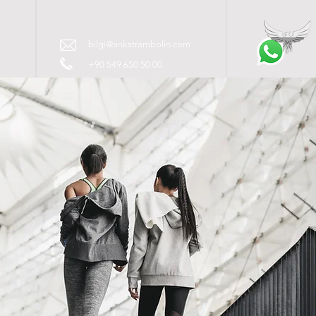
İM
bilgi@ankatrambolin.com
+90 549 650 50 00