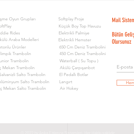
işme Oyun Grupları
Softplay Proje
Mail Siste
oftPlay
Küçük Boy Top Havuzu
iddie Rides
Elektrikli Palmiye
Bütün Geli
külü Araba Modelleri
Elektrikli Hemster
Olursunuz
etonlu Ürünler
650 Cm Deniz Trambolini
limpik Trambolin
450 Cm Deniz Trambolini
unior Trambolin
Waterball ( Su Topu )
ç Mekan Trambolin
Akülü Çarpışanbot
alvanizli Salto Trambolin
El Pedallı Botlar
Alüminyum Salto Trambolin
Langırt
Hem
İç Mekan Salto Trambolin
Air Hokey
© 2022 by Anka Eğlence Sistemleri. Her Hakkı saklıdır.