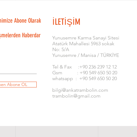
mimize Abone Olarak
İLETİŞİM
şmelerden Haberdar
​Yunusemre Karma Sanayi Sitesi
Atatürk Mahallesi 5963 sokak
No: 5/A
Yunusemre / Manisa / TÜRKİYE
Tel & Fax :+90 236 239 12 12
Gsm : +90 549 650 50 20
whatsapp : +90 549 650 50 20
en Abone OL
bilgi@ankatrambolin.com
trambolin@gmail.com