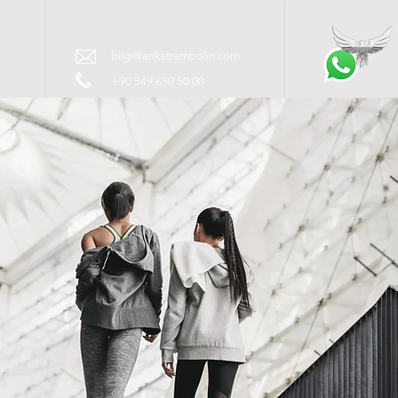
İM
bilgi@ankatrambolin.com
+90 549 650 50 00