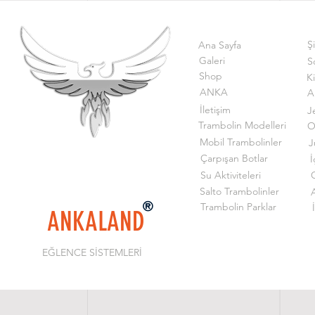
Ş
Ana Sayfa
Galeri
S
Shop
K
ANKA
A
İletişim
J
Trambolin Modelleri
O
Mobil Trambolinler
J
Çarpışan Botlar
İ
Su Aktiviteleri
G
Salto Trambolinler
Trambolin Parklar
ANKALAND
EĞLENCE SİSTEMLERİ