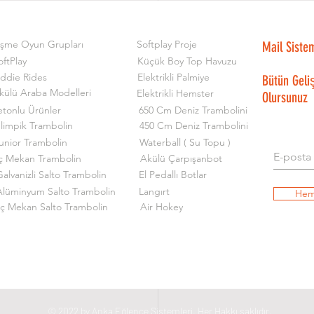
işme Oyun Grupları
Softplay Proje
Mail Siste
oftPlay
Küçük Boy Top Havuzu
iddie Rides
Elektrikli Palmiye
Bütün Geli
külü Araba Modelleri
Elektrikli Hemster
Olursunuz
etonlu Ürünler
650 Cm Deniz Trambolini
limpik Trambolin
450 Cm Deniz Trambolini
unior Trambolin
Waterball ( Su Topu )
ç Mekan Trambolin
Akülü Çarpışanbot
alvanizli Salto Trambolin
El Pedallı Botlar
Alüminyum Salto Trambolin
Langırt
Hem
İç Mekan Salto Trambolin
Air Hokey
© 2022 by Anka Eğlence Sistemleri. Her Hakkı saklıdır.