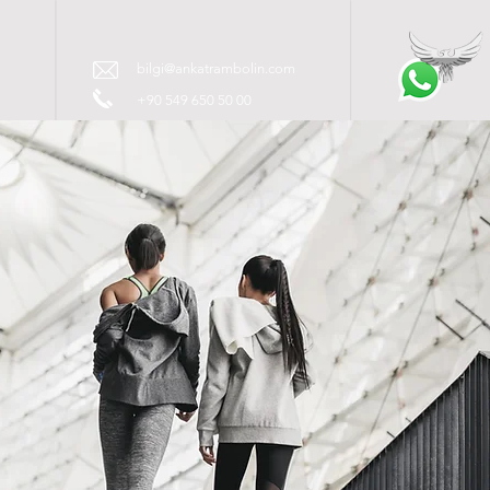
İM
bilgi@ankatrambolin.com
+90 549 650 50 00