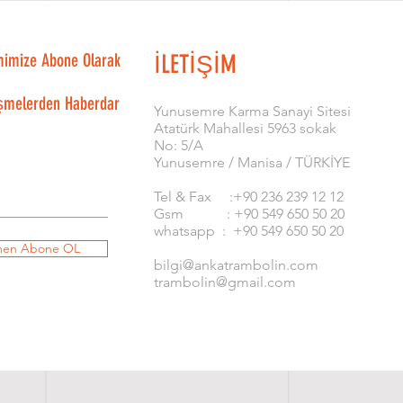
mimize Abone Olarak
İLETİŞİM
şmelerden Haberdar
​Yunusemre Karma Sanayi Sitesi
Atatürk Mahallesi 5963 sokak
No: 5/A
Yunusemre / Manisa / TÜRKİYE
Tel & Fax :+90 236 239 12 12
Gsm : +90 549 650 50 20
whatsapp : +90 549 650 50 20
en Abone OL
bilgi@ankatrambolin.com
trambolin@gmail.com