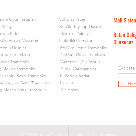
işme Oyun Grupları
Softplay Proje
Mail Siste
oftPlay
Küçük Boy Top Havuzu
iddie Rides
Elektrikli Palmiye
Bütün Geli
külü Araba Modelleri
Elektrikli Hemster
Olursunuz
etonlu Ürünler
650 Cm Deniz Trambolini
limpik Trambolin
450 Cm Deniz Trambolini
unior Trambolin
Waterball ( Su Topu )
ç Mekan Trambolin
Akülü Çarpışanbot
alvanizli Salto Trambolin
El Pedallı Botlar
Alüminyum Salto Trambolin
Langırt
Hem
İç Mekan Salto Trambolin
Air Hokey
© 2022 by Anka Eğlence Sistemleri. Her Hakkı saklıdır.