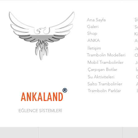
Ş
Ana Sayfa
Galeri
S
Shop
K
ANKA
A
İletişim
J
Trambolin Modelleri
O
Mobil Trambolinler
J
Çarpışan Botlar
İ
Su Aktiviteleri
G
Salto Trambolinler
Trambolin Parklar
ANKALAND
EĞLENCE SİSTEMLERİ